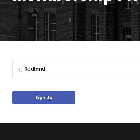
Redland
Sign Up