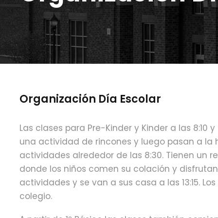
Organización Día Escolar
Las clases para Pre-Kinder y Kinder a las 8:10 
una actividad de rincones y luego pasan a la 
actividades alrededor de las 8:30. Tienen un 
donde los niños comen su colación y disfrutan 
actividades y se van a sus casa a las 13:15. L
colegio.