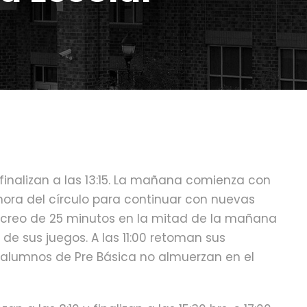
y finalizan a las 13:15. La mañana comienza con
hora del círculo para continuar con nuevas
recreo de 25 minutos en la mitad de la mañana
de sus juegos. A las 11:00 retoman sus
os alumnos de Pre Básica no almuerzan en el