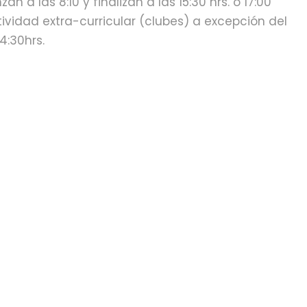
n a las 8:10 y finalizan a las 15:30 hrs. o 17:00
ividad extra-curricular (clubes) a excepción del
4:30hrs.