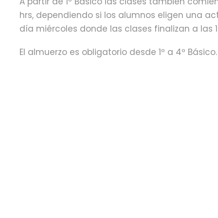
A partir de 1º Básico las clases también comienza
hrs, dependiendo si los alumnos eligen una act
día miércoles donde las clases finalizan a las 1
El almuerzo es obligatorio desde 1º a 4º Básico.