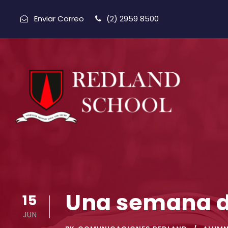
Enviar Correo
(2) 2959 8500
Una semana d
15
JUN