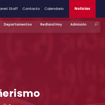
ranet Staff
Contacto
Calendario
Noticias
Departamentos
Redland Hoy
Admisión
ñerismo