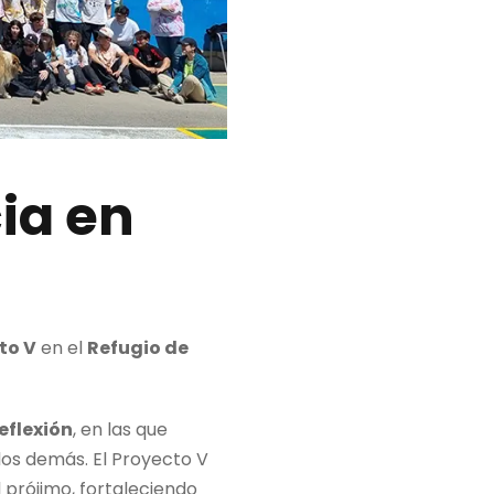
ia en
to V
en el
Refugio de
reflexión
, en las que
los demás. El Proyecto V
 prójimo, fortaleciendo