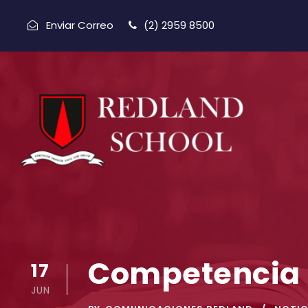
Enviar Correo
(2) 2959 8500
Competencia 
17
JUN