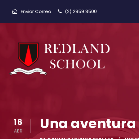
Enviar Correo
(2) 2959 8500
Una aventura 
16
ABR