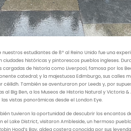
e nuestros estudiantes de 8º al Reino Unido fue una experi
 ciudades históricas y pintorescos pueblos ingleses. Duran
 cargadas de historia como Liverpool, famosa por los Bea
ponente catedral; y la majestuosa Edimburgo, sus calles 
 céilidh. También se aventuraron por Leeds y, por supues
tas al Big Ben, a los Museos de Historia Natural y Victoria
y las vistas panorámicas desde el London Eye.
bién tuvieron la oportunidad de descubrir los encantos de
n el Lake District, visitaron Ambleside, un hermoso puebl
bin Hood’s Bay, aldea costera conocida por sus leyendas