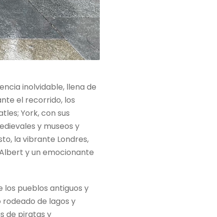
encia inolvidable, llena de
te el recorrido, los
tles; York, con sus
medievales y museos y
to, la vibrante Londres,
 & Albert y un emocionante
 los pueblos antiguos y
o rodeado de lagos y
 de piratas y