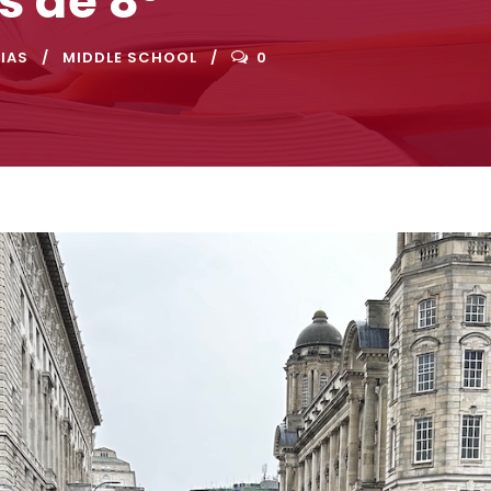
s de 8º
IAS
MIDDLE SCHOOL
0