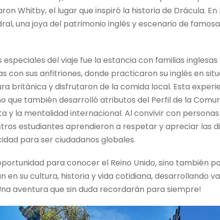
ron Whitby, el lugar que inspiró la historia de Drácula. En
ral, una joya del patrimonio inglés y escenario de famos
speciales del viaje fue la estancia con familias inglesas
as con sus anfitriones, donde practicaron su inglés en sit
ra británica y disfrutaron de la comida local. Esta experi
sino que también desarrolló atributos del Perfil de la Comu
 y la mentalidad internacional. Al convivir con personas 
ros estudiantes aprendieron a respetar y apreciar las di
cidad para ser ciudadanos globales.
a oportunidad para conocer el Reino Unido, sino también p
 en su cultura, historia y vida cotidiana, desarrollando va
Una aventura que sin duda recordarán para siempre!